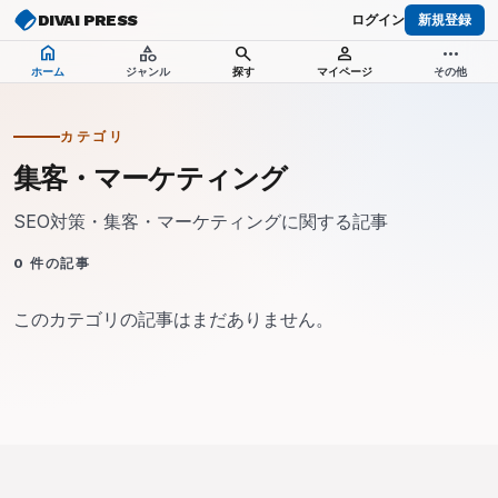
DIVAI PRESS
ログイン
新規登録
home
category
search
person
more_horiz
ホーム
ジャンル
探す
マイページ
その他
カテゴリ
集客・マーケティング
SEO対策・集客・マーケティングに関する記事
0
件の記事
このカテゴリの記事はまだありません。