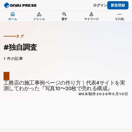
DIVAI PRESS
ログイン
新規登録
home
category
search
person
more_horiz
ホーム
ジャンル
探す
マイページ
その他
タグ
#
独自調査
1
件の記事
工務店の施工事例ページの作り方｜代表4サイトを実
測してわかった『写真10〜20枚で売れる構成』
WEB制作
2026年5月10日