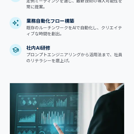
定例ミーティングを通じ、最新技術の導入可能性を
常に提案。
業務自動化フロー構築
auto_awesome
既存のルーチンワークをAIで自動化し、クリエイテ
ィブな時間を創出。
社内AI研修
school
プロンプトエンジニアリングから活用法まで、社員
のリテラシーを底上げ。