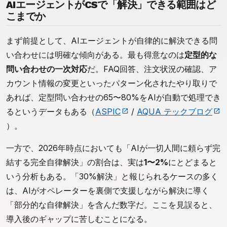
AIエージェントがCSで「解決」できる範囲はど
こまでか
まず前提として、AIエージェントが自律的に解決できる問
い合わせには明確な傾向がある。最も得意なのは
定型的な
問い合わせの一次対応
だ。FAQ回答、注文状況の確認、ア
カウント情報の変更といったパターン化されたやり取りで
あれば、定型問い合わせの65〜80%をAIが自動で処理でき
るというデータもある（
ASPIC
/
AQUA テックブログ
）。
一方で、2026年時点においても「AIが一切人間に頼らず完
結する完全自律解決」の割合は、実は
1〜2%
にとどまると
いう分析もある。「30%解決」と報じられるケースの多く
は、AIがオペレーターを裏側で支援しながら解決に導く
「部分的な自律解決」を含んだ数字だ。ここを見誤ると、
導入後のギャップに苦しむことになる。