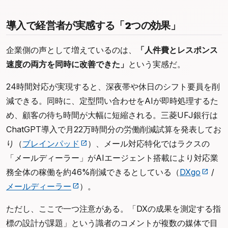
導入で経営者が実感する「2つの効果」
企業側の声として増えているのは、
「人件費とレスポンス
速度の両方を同時に改善できた」
という実感だ。
24時間対応が実現すると、深夜帯や休日のシフト要員を削
減できる。同時に、定型問い合わせをAIが即時処理するた
め、顧客の待ち時間が大幅に短縮される。三菱UFJ銀行は
ChatGPT導入で月22万時間分の労働削減試算を発表してお
り（
ブレインパッド
）、メール対応特化ではラクスの
「メールディーラー」がAIエージェント搭載により対応業
務全体の稼働を約46%削減できるとしている（
DXgo
/
メールディーラー
）。
ただし、ここで一つ注意がある。「DXの成果を測定する指
標の設計が課題」という識者のコメントが複数の媒体で目