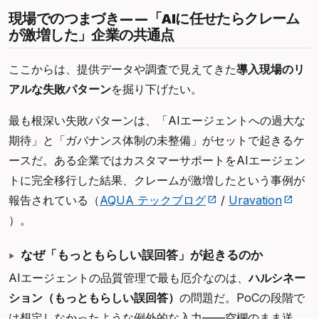
現場でのつまづき——「AIに任せたらクレーム
が激増した」企業の共通点
ここからは、提供データや調査で見えてきた
導入現場のリ
アルな失敗パターン
を掘り下げたい。
最も根深い失敗パターンは、「AIエージェントへの過大な
期待」と「ガバナンス体制の未整備」がセットで起きるケ
ースだ。ある企業ではカスタマーサポートをAIエージェン
トに完全移行した結果、クレームが激増したという事例が
報告されている（
AQUA テックブログ
/
Uravation
）。
なぜ「もっともらしい誤回答」が起きるのか
AIエージェントの品質管理で最も厄介なのは、
ハルシネー
ション（もっともらしい誤回答）
の問題だ。PoCの段階で
は想定しなかったような例外的な入力——空欄のまま送