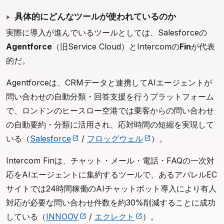
具体的にどんなツールが使われているのか
実際に導入が進んでいるツールとしては、Salesforceの
Agentforce
（旧Service Cloud）とIntercomの
Fin
が代表
的だ。
Agentforceは、CRMデータと連携してAIエージェントが
問い合わせの自動分類・回答支援を行うプラットフォーム
で、ロンドンのヒースロー空港では乗客からの問い合わせ
の自動要約・分類に活用され、応対時間の短縮を実現して
いる（
Salesforce
/
フロッグウェル
）。
Intercom Finは、チャット・メール・電話・FAQの一次対
応をAIエージェントに集約するツールで、あるアパレルEC
サイトでは24時間稼働のAIチャットボット導入により有人
対応が必要な問い合わせ件数を約30%削減することに成功
している（
INNOOV
/
エクレクト
）。