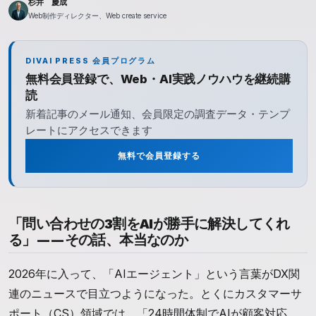
杉井 慶成
Web制作ディレクター、Web create service
DIVAI PRESS 会員プログラム
無料会員登録で、Web・AI実践ノウハウを継続購
読
新着記事のメール通知、会員限定の調査データ・テンプ
レートにアクセスできます
無料で会員登録する
「問い合わせの3割をAIが勝手に解決してくれ
る」——その話、本当なのか
2026年に入って、「AIエージェント」という言葉がDX関
連のニュースで目立つようになった。とくにカスタマーサ
ポート（CS）領域では、「24時間体制でAIが顧客対応