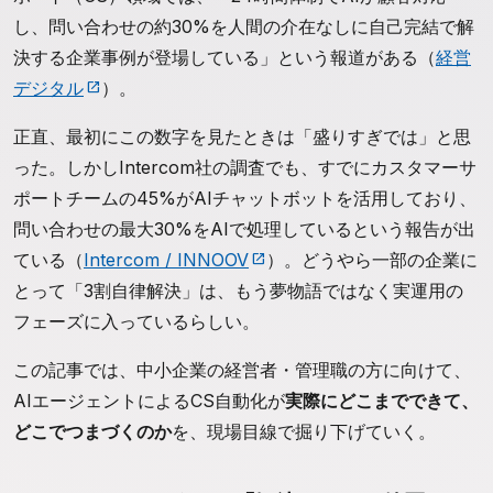
し、問い合わせの約30%を人間の介在なしに自己完結で解
決する企業事例が登場している」という報道がある（
経営
デジタル
）。
正直、最初にこの数字を見たときは「盛りすぎでは」と思
った。しかしIntercom社の調査でも、すでにカスタマーサ
ポートチームの45%がAIチャットボットを活用しており、
問い合わせの最大30%をAIで処理しているという報告が出
ている（
Intercom / INNOOV
）。どうやら一部の企業に
とって「3割自律解決」は、もう夢物語ではなく実運用の
フェーズに入っているらしい。
この記事では、中小企業の経営者・管理職の方に向けて、
AIエージェントによるCS自動化が
実際にどこまでできて、
どこでつまづくのか
を、現場目線で掘り下げていく。