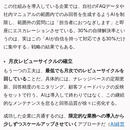
この仕組みを導入している企業では、自社のFAQデータや
社内マニュアルの範囲内でのみ回答を生成するようAIを制
限し、範囲外の質問には「担当者におつなぎします」と即
座にエスカレーションさせている。30%の自律解決率とい
うのは、実はこの「AIが自信を持って対応できる30%だけ
に集中する」戦略の結果でもある。
月次レビューサイクルの確立
もう一つの工夫は、
最低でも月次でのレビューサイクルを
回している
ことだ。具体的には、ナレッジベースの定期更
新、回答精度のモニタリング、顧客フィードバックの反映
をセットで行う。AIは導入して終わりではなく、この継続
的なメンテナンスを怠ると回答品質が徐々に劣化する。
成功した企業に共通するのは、
限定的な業務への導入から
少しずつスケールアップさせていく
アプローチだ（
AI経営