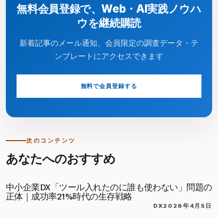
無料会員登録で、Web・AI実践ノウハ
ウを継続購読
新着記事のメール通知、会員限定の調査データ・テ
ンプレートにアクセスできます
無料で会員登録する
次のコンテンツ
あなたへのおすすめ
中小企業DX「ツール入れたのに誰も使わない」問題の
中小企業のDX成功率はわずか21%。kintoneで100
記事
正体｜成功率21%時代の生存戦略
DX
2026年4月5日