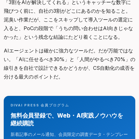
「3割をAIが解決してくれる」というキャッチーな数字に
飛びつく前に、自社の3割がどこにあるのかを知ること。
泥臭い作業だが、ここをスキップして導入ツールの選定に
入ると、PoCの段階で「うちの問い合わせはAI向きじゃな
かった」という残念な結論にたどり着くことになる。
AIエージェントは確かに強力なツールだ。だが万能ではな
い。「AIに任せるべき30%」と「人間がやるべき70%」の
線引きを自社で設計できるかどうかが、CS自動化の成否を
分ける最大のポイントだ。
DIVAI PRESS 会員プログラム
無料会員登録で、Web・AI実践ノウハウを
継続購読
新着記事のメール通知、会員限定の調査データ・テンプレー