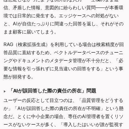
信、矛盾した情報、意図的に紛らわしい質問——が本番環
境では日常的に発生する。エッジケースへの対処がない
と、AIが自信たっぷりに間違った回答を返し、それがその
まま顧客に届いてしまう。
RAG（検索拡張生成）を利用している場合は検索精度が回
答品質に直結するため、ベクトルデータベースのチューニ
ングやドキュメントのメタデータ管理が不十分だと、「必
要な情報を引っ張れずに見当違いの回答をする」という事
態が頻発する。
「AIが誤回答した際の責任の所在」問題
ユーザーの反応として目立つのは、「品質管理をどうする
か」「AIが誤回答した際の責任の所在が不明確」という懸
念だ。とくに中小企業の場合、専任のAI管理者を置くリソ
ースがないケースが多く、「導入したはいいが誰が監視す