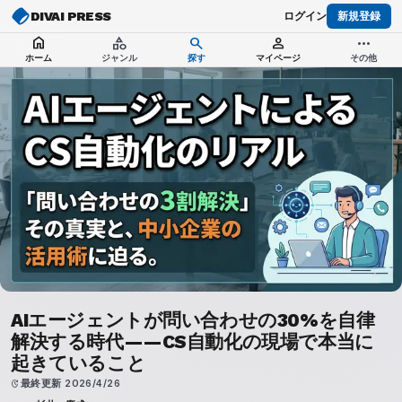
DIVAI PRESS
ログイン
新規登録
home
category
search
person
more_horiz
ホーム
ジャンル
探す
マイページ
その他
AIエージェントが問い合わせの30%を自律
解決する時代——CS自動化の現場で本当に
起きていること
update
最終更新
2026/4/26