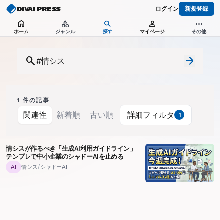
DIVAI PRESS
ログイン
新規登録
home
category
search
person
more_horiz
ホーム
ジャンル
探す
マイページ
その他
search
arrow_forward
1
件の記事
関連性
新着順
古い順
詳細フィルタ
1
情シスが作るべき「生成AI利用ガイドライン」──
テンプレで中小企業のシャドーAIを止める
/
情シス
シャドーAI
AI