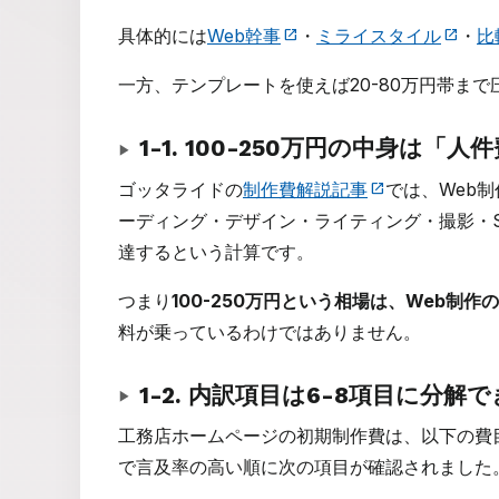
具体的には
Web幹事
・
ミライスタイル
・
比
一方、テンプレートを使えば20-80万円帯ま
1-1. 100-250万円の中身は「
ゴッタライドの
制作費解説記事
では、Web
ーディング・デザイン・ライティング・撮影・S
達するという計算です。
つまり
100-250万円という相場は、Web制
料が乗っているわけではありません。
1-2. 内訳項目は6-8項目に分解
工務店ホームページの初期制作費は、以下の費
で言及率の高い順に次の項目が確認されました