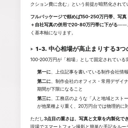
クション費に含む」という前提が暗黙化されて
フルパッケージで頼めば150-250万円帯、写
＋自社写真の併用で20-80万円帯に下がる
――
く基本軸になります。
1-3. 中心相場が高止まりする3
100-200万円が「相場」として固定されてい
第一に
、上位記事を書いている制作会社情
第二に
、制作会社のオフィス・常用デザイナ
期間が下限になること
第三に
、工務店のような「人と地域とスト
が他業種より重く、20万円台では物理的に
ただし
3点目の重さは、写真と文章を内製化で
現場でスマートフォン撮影と簡単な手記をルーテ