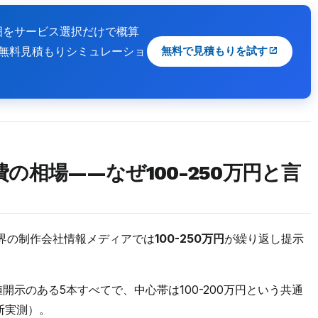
囲をサービス選択だけで概算
ずは無料見積もりシミュレーショ
無料で見積もりを試す
費の相場——なぜ100-250万円と言
界の制作会社情報メディアでは
100-250万円
が繰り返し提示
示のある5本すべてで、中心帯は100-200万円という共通
横断実測）。