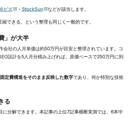
較ビズ
・
StockSun
などが該当します。
で圧縮できる、という整理も同じく一般的です。
人件費」が大半
制作会社の人月単価は約50万円が目安と整理されています。コ
EO設計を5人月分積み上げれば、原価ベースで250万円に到
作の固定費構造をそのまま反映した数字
であり、何か特別な技術
できる
目に分解できます。本記事の上位7記事横断実測では、6本中
。