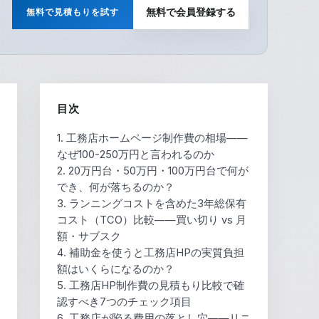
無料で見積もりを試す
無料で会員登録する
目次
1. 工務店ホームページ制作費の相場——
なぜ100-250万円と言われるのか
2. 20万円台・50万円・100万円台で何が
でき、何が落ちるのか？
3. ランニングコストを含めた3年総保有
コスト（TCO）比較——買い切り vs 月
額・サブスク
4. 補助金を使うと工務店HPの実質負担
額はいくらになるのか？
5. 工務店HP制作費の見積もり比較で確
認すべき7つのチェック項目
6. 工務店が陥る費用の落とし穴——リニ