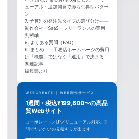
ューアル・追加開発で膨らむ典型パター
ン
7. 予算別の発注先タイプの選び分け——
制作会社・SaaS・フリーランスの実用
判断軸
8. よくある質問（FAQ）
9. まとめ——工務店ホームページの費用
は「機能」ではなく「運用」で決まる
関連記事
編集部より
WEBCREATE ｜ WEB制作サービス
1週間・税込¥199,800〜の高品
質Webサイト
コーポレート／LP／リニューアル対応。3
問でだいたいの見積もりが出ます