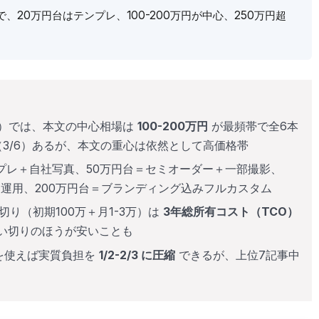
、20万円台はテンプレ、100-200万円が中心、250万円超
取得）では、本文の中心相場は
100-200万円
が最頻帯で全6本
（3/6）あるが、本文の重心は依然として高価格帯
プレ＋自社写真、50万円台＝セミオーダー＋一部撮影、
例運用、200万円台＝ブランディング込みフルカスタム
い切り（初期100万＋月1-3万）は
3年総所有コスト（TCO）
い切りのほうが安いことも
を使えば実質負担を
1/2-2/3 に圧縮
できるが、上位7記事中