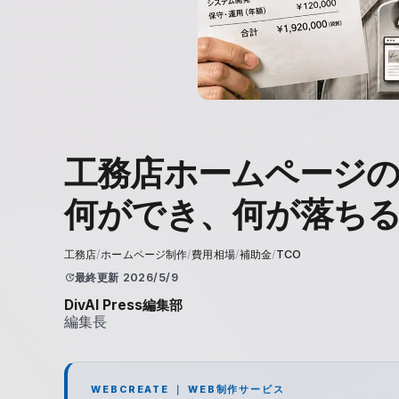
工務店ホームページの費
何ができ、何が落ち
工務店
/
ホームページ制作
/
費用相場
/
補助金
/
TCO
update
最終更新
2026/5/9
DivAI Press編集部
編集長
WEBCREATE ｜ WEB制作サービス