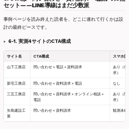
セット——LINE導線はまだ少数派
事例ページを読み終えた読者を、どこに連れて行くかは設
計の最終ピースです。
6-1. 実測4サイトのCTA構成
サイト名
CTA構成
スマホ固
山下工務店
問い合わせ＋電話＋資料請求
あり（個
求）
新宅工務店
問い合わせ＋資料請求＋電話
なし
三五工務店
問い合わせ＋資料請求＋オンライン相談＋
あり（問
電話
求）
矢島建設工
問い合わせ＋資料請求
観測未確
業