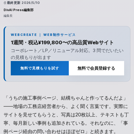
update
最終更新
2026/5/10
DivAI Press編集部
編集長
WEBCREATE ｜ WEB制作サービス
1週間・税込¥199,800〜の高品質Webサイト
コーポレート／LP／リニューアル対応。3 問でだいたい
の見積もりが出ます
無料で見積もりを試す
無料で会員登録する
「うちの施工事例ページ、結構ちゃんと作ってるんだよ」
——地場の工務店経営者から、よく聞く言葉です。実際に
サイトを見せてもらうと、写真は20枚以上、テキストも丁
寧、毎月新しい事例も追加されている。それなのに、「事
例ページ経由の問い合わせはほぼゼロ」と続きます。