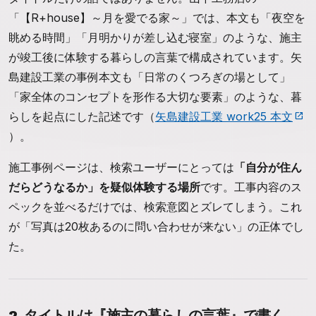
「【R+house】～月を愛でる家～」では、本文も「夜空を
眺める時間」「月明かりが差し込む寝室」のような、施主
が竣工後に体験する暮らしの言葉で構成されています。矢
島建設工業の事例本文も「日常のくつろぎの場として」
「家全体のコンセプトを形作る大切な要素」のような、暮
らしを起点にした記述です（
矢島建設工業 work25 本文
）。
施工事例ページは、検索ユーザーにとっては
「自分が住ん
だらどうなるか」を疑似体験する場所
です。工事内容のス
ペックを並べるだけでは、検索意図とズレてしまう。これ
が「写真は20枚あるのに問い合わせが来ない」の正体でし
た。
2. タイトルは『施主の暮らしの言葉』で書く