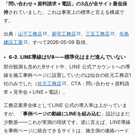
「問い合わせ＋資料請求＋電話」の3点が全サイト最低保
持
されていました。これは事実上の標準と言える構成で
す。
出典：
山下工務店
、
新宅工務店
、
三五工務店
、
矢島
建設工業
。すべて2026-05-09 取得。
6-2. LINE導線は1/8——標準化はまだ進んでいない
部分観測も含めた8サイト中、LINE 公式アカウントへの導
線を施工事例ページに設置していたのは仙台の佐元工務店1
社のみでした（
佐元工務店
、CTA：問い合わせ＋資料請
求＋見学会＋LINE＋電話）。
工務店業界全体としてLINE 公式の導入率は上がっていま
すが、「
事例ページの動線にLINEを組み込む
」設計はまだ
少数派——これが実測の現状です。逆に言えば、LINE導線
を事例ページに統合できるサイトは、施主側の連絡ハード