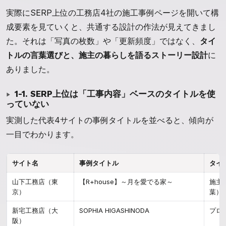
実際にSERP上位の工務店4社の施工事例ページを開いて構
成要素を見ていくと、共通する設計の作法が見えてきまし
た。それは「写真の枚数」や「更新頻度」ではなく、
タイ
トルの言葉選びと、施主の暮らしを語るストーリー設計
に
ありました。
1-1. SERP上位は「工事内容」ベースのタイトルを使
っていない
実測した代表4サイトの事例タイトルを並べると、傾向が
一目でわかります。
サイト名
事例タイトル
タイ
山下工務店（東
【R+house】～月を愛でる家～
施主
京）
葉）
新宅工務店（大
SOPHIA HIGASHINODA
プロ
阪）