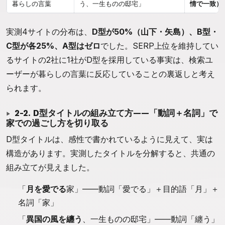
暮らしの言葉
う、一生ものの邸宅」
情で一致）
実測4サイトの分布は、
D型が50%（山下・矢島）、B型・
C型が各25%、A型はゼロ
でした。SERP上位を維持してい
るサイトの2社に1社がD型を採用している事実は、検索ユ
ーザーが暮らしの言葉に反応していることの裏返しと考え
られます。
2-2. D型タイトルの組み立て方——「動詞＋名詞」で
家での過ごし方を切り取る
D型タイトルは、感性で書かれているように見えて、実は
構造があります。実測したタイトルを分解すると、共通の
組み立てが見えました。
「
月を愛でる
家」——動詞「愛でる」＋目的語「月」＋
名詞「家」
「
異国の風を纏う
、一生ものの邸宅」——動詞「纏う」