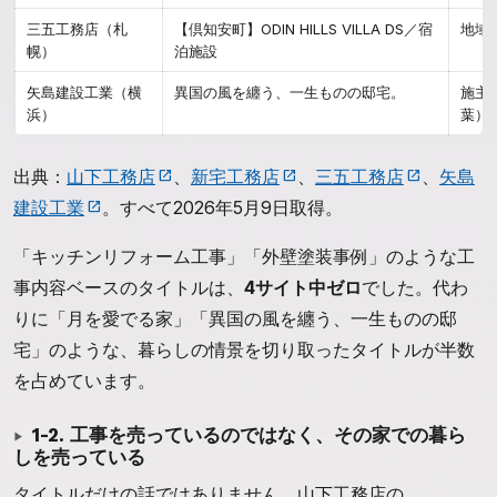
三五工務店（札
【倶知安町】ODIN HILLS VILLA DS／宿
地域
幌）
泊施設
矢島建設工業（横
異国の風を纏う、一生ものの邸宅。
施主
浜）
葉）
出典：
山下工務店
、
新宅工務店
、
三五工務店
、
矢島
建設工業
。すべて2026年5月9日取得。
「キッチンリフォーム工事」「外壁塗装事例」のような工
事内容ベースのタイトルは、
4サイト中ゼロ
でした。代わ
りに「月を愛でる家」「異国の風を纏う、一生ものの邸
宅」のような、暮らしの情景を切り取ったタイトルが半数
を占めています。
1-2. 工事を売っているのではなく、その家での暮ら
しを売っている
タイトルだけの話ではありません。山下工務店の