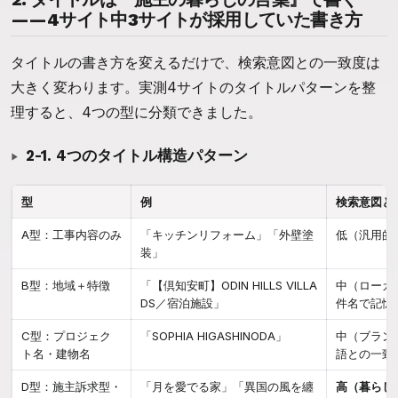
——4サイト中3サイトが採用していた書き方
タイトルの書き方を変えるだけで、検索意図との一致度は
大きく変わります。実測4サイトのタイトルパターンを整
理すると、4つの型に分類できました。
2-1. 4つのタイトル構造パターン
型
例
検索意図と
A型：工事内容のみ
「キッチンリフォーム」「外壁塗
低（汎用的す
装」
B型：地域＋特徴
「【倶知安町】ODIN HILLS VILLA
中（ローカ
DS／宿泊施設」
件名で記憶
C型：プロジェク
「SOPHIA HIGASHINODA」
中（ブラン
ト名・建物名
語との一致
D型：施主訴求型・
「月を愛でる家」「異国の風を纏
高（暮らし