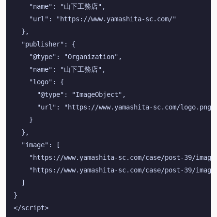
    "name": "山下工務店",

    "url": "https://www.yamashita-sc.com/"

  },

  "publisher": {

    "@type": "Organization",

    "name": "山下工務店",

    "logo": {

      "@type": "ImageObject",

      "url": "https://www.yamashita-sc.com/logo.png"

    }

  },

  "image": [

    "https://www.yamashita-sc.com/case/post-39/image1
    "https://www.yamashita-sc.com/case/post-39/image2
  ]

}
