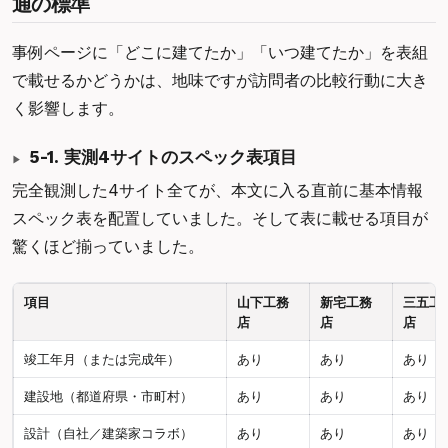
通の標準
事例ページに「どこに建てたか」「いつ建てたか」を表組
で載せるかどうかは、地味ですが訪問者の比較行動に大き
く影響します。
5-1. 実測4サイトのスペック表項目
完全観測した4サイト全てが、本文に入る直前に基本情報
スペック表を配置していました。そして表に載せる項目が
驚くほど揃っていました。
項目
山下工務
新宅工務
三五工
店
店
店
竣工年月（または完成年）
あり
あり
あり
建設地（都道府県・市町村）
あり
あり
あり
設計（自社／建築家コラボ）
あり
あり
あり