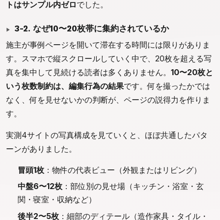
トはサンプル内ゼロ
でした。
3-2. なぜ10〜20枚帯に集約されているか
施主が事例ページを開いて滞在する時間には限りがありま
す。スマホで縦スクロールしていく中で、20枚を超える写
真を集中して見続ける読者は多くありません。
10〜20枚と
いう枚数制約は、編集行為の結果
です。何を撮ったかでは
なく、何を見せないかの判断が、ページの説得力を作りま
す。
実測4サイトの写真構成を見ていくと、ほぼ共通したパタ
ーンがありました。
冒頭1枚
：物件の代表ビュー（外観またはリビング）
中盤6〜12枚
：部位別の見せ場（キッチン・浴室・玄
関・寝室・収納など）
後半2〜5枚
：細部のディテール（造作家具・タイル・