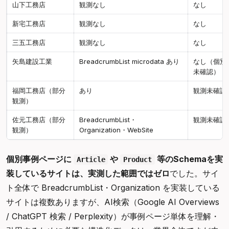
山下工務店
観測なし
なし
新宅工務店
観測なし
なし
三五工務店
観測なし
なし
矢島建設工業
BreadcrumbList microdata あり
なし（個別
未確認）
福岡工務店（部分
あり
観測未確認
観測）
佐元工務店（部分
BreadcrumbList・
観測未確認
観測）
Organization・WebSite
個別事例ページに
や
等のSchemaを実
Article
Product
装しているサイトは、実測した範囲ではゼロ
でした。サイ
ト全体で BreadcrumbList・Organization を実装している
サイトは複数ありますが、AI検索（Google AI Overviews
/ ChatGPT 検索 / Perplexity）が事例ページ単体を理解・