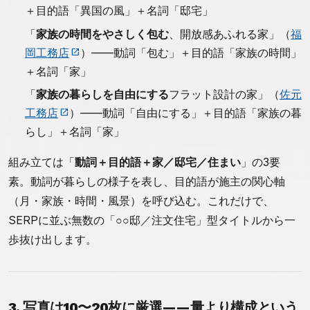
＋目的語「異国の風」＋名詞「邸宅」
「
家族の時間をやさしく包む
、開放感あふれる家」（
福
岡工務店
）——動詞「包む」＋目的語「家族の時間」
＋名詞「家」
「
家族の暮らしを自由にする
フラット設計の家」（
佐元
工務店
）——動詞「自由にする」＋目的語「家族の暮
らし」＋名詞「家」
組み立ては「
動詞＋目的語＋家／邸宅／住まい
」の3要
素。動詞が暮らしの様子を表し、目的語が施主の関心軸
（月・家族・時間・風景）を呼び込む。これだけで、
SERPに並ぶ無数の「○○邸／注文住宅」型タイトルから一
歩抜け出します。
3. 写真は10〜20枚に厳選——量より構成という