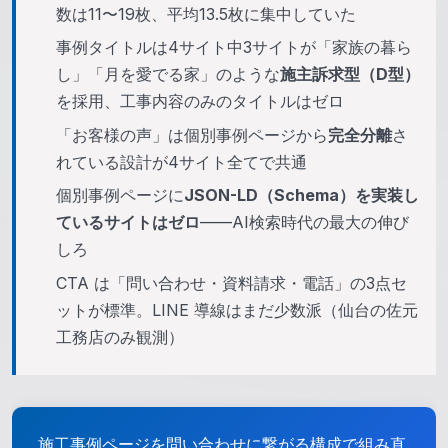
数は11〜19枚、平均13.5枚に集中していた
事例タイトルは4サイト中3サイトが「家族の暮ら
し」「月を愛でる家」のような
施主訴求型（D型）
を採用、工事内容のみのタイトルはゼロ
「お客様の声」は個別事例ページから
完全分離
さ
れている設計が4サイト全てで共通
個別事例ページに
JSON-LD（Schema）を実装し
ているサイトはゼロ
——AI検索時代の最大の伸び
しろ
CTA は「問い合わせ・資料請求・電話」の3点セ
ットが標準。LINE 導線はまだ少数派（仙台の佐元
工務店のみ観測）
施工事例ページを問い合わせに繋がる構成で組み直