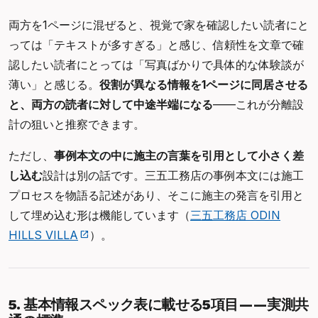
両方を1ページに混ぜると、視覚で家を確認したい読者にと
っては「テキストが多すぎる」と感じ、信頼性を文章で確
認したい読者にとっては「写真ばかりで具体的な体験談が
薄い」と感じる。
役割が異なる情報を1ページに同居させる
と、両方の読者に対して中途半端になる
——これが分離設
計の狙いと推察できます。
ただし、
事例本文の中に施主の言葉を引用として小さく差
し込む
設計は別の話です。三五工務店の事例本文には施工
プロセスを物語る記述があり、そこに施主の発言を引用と
して埋め込む形は機能しています（
三五工務店 ODIN
HILLS VILLA
）。
5. 基本情報スペック表に載せる5項目——実測共