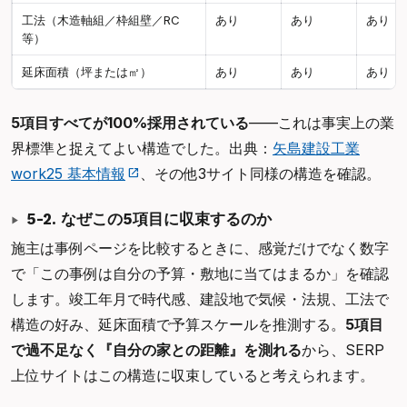
工法（木造軸組／枠組壁／RC
あり
あり
あり
等）
延床面積（坪または㎡）
あり
あり
あり
5項目すべてが100%採用されている
——これは事実上の業
界標準と捉えてよい構造でした。出典：
矢島建設工業
work25 基本情報
、その他3サイト同様の構造を確認。
5-2. なぜこの5項目に収束するのか
施主は事例ページを比較するときに、感覚だけでなく数字
で「この事例は自分の予算・敷地に当てはまるか」を確認
します。竣工年月で時代感、建設地で気候・法規、工法で
構造の好み、延床面積で予算スケールを推測する。
5項目
で過不足なく『自分の家との距離』を測れる
から、SERP
上位サイトはこの構造に収束していると考えられます。