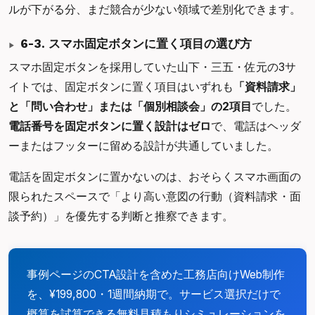
ルが下がる分、まだ競合が少ない領域で差別化できます。
6-3. スマホ固定ボタンに置く項目の選び方
スマホ固定ボタンを採用していた山下・三五・佐元の3サ
イトでは、固定ボタンに置く項目はいずれも
「資料請求」
と「問い合わせ」または「個別相談会」の2項目
でした。
電話番号を固定ボタンに置く設計はゼロ
で、電話はヘッダ
ーまたはフッターに留める設計が共通していました。
電話を固定ボタンに置かないのは、おそらくスマホ画面の
限られたスペースで「より高い意図の行動（資料請求・面
談予約）」を優先する判断と推察できます。
事例ページのCTA設計を含めた工務店向けWeb制作
を、¥199,800・1週間納期で。サービス選択だけで
概算を試算できる無料見積もりシミュレーションを