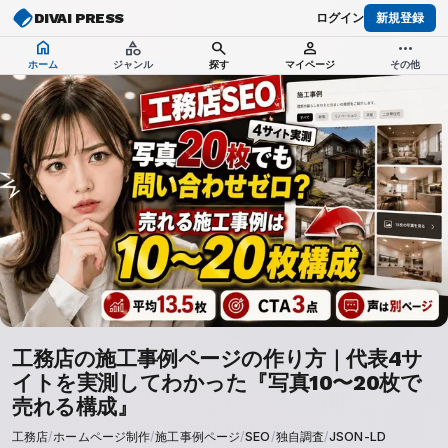
DIVAI PRESS
ログイン
新規登録
home
category
search
person
more_horiz
ホーム
ジャンル
探す
マイページ
その他
工務店の施工事例ページの作り方｜代表4サ
イトを実測してわかった『写真10〜20枚で
売れる構成』
工務店
/
ホームページ制作
/
施工事例ページ
/
SEO
/
独自調査
/
JSON-LD